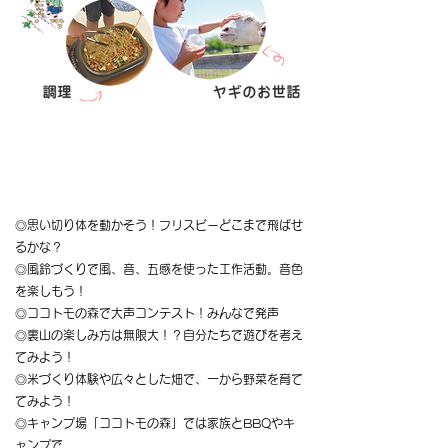
自然体験活動のプログラム例
◎思い切り体を動かそう！フリスビーどこまで飛ばせ
るかな？
◎風鈴づくりで風、音、五感を使った工作活動。音色
を楽しもう！
◎ココトモの森で大声コンテスト！みんなで発声
◎裏山の楽しみ方は無限大！？自分たちで遊びを考え
てみよう！
◎米づくり体験や広々とした畑で、一から野菜を育て
てみよう！
◎キャンプ場「ココトモの森」では家族とBBQやキ
ャンプで