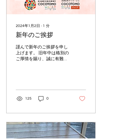
2024年1月2日
∙
1
分
新年のご挨拶
謹んで新年のご挨拶を申し
上げます。 旧年中は格別の
ご厚情を賜り、誠に有難う
ございました。 昨年9月に
開所した就労移行支援・就
労継続支援B型事業所「コ
コトモワークス犬山」にお
きましてご利用者の皆様、
保護者の皆様、ご近隣の皆
125
0
様、関係機関の方々に
は、...