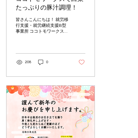
たっぷりの豚汁調理！
皆さんこんにちは！ 就労移
行支援・就労継続支援B型
事業所 ココトモワークス犬
山で豚汁の調理実習を行い
ました。この日は、ココト
モワークスの畑で収穫され
た新鮮な白菜を使って、美
味しい豚汁を作ることに挑
208
0
戦しました。早速、実際の
様子を見ていきましょ
う！...